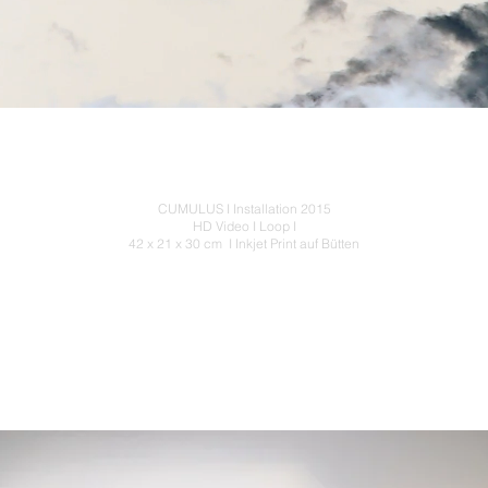
CUMULUS I Installation 2015
HD Video I Loop I
42 x 21 x 30 cm I Inkjet Print auf Bütten